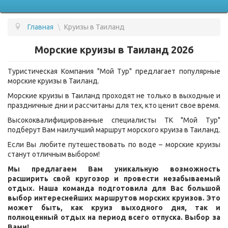
Главная
\
Круизы в Таиланд
ПОДБОР ТУРА
Морские круизы в Таиланд 2026
ГОРЯЩИЕ ТУРЫ
Туристическая Компания "Мой Тур" предлагает популярные
СТРАНЫ
морские круизы в Таиланд.
УСЛУГИ
Морские круизы в Таиланд проходят не только в выходные и
праздничные дни и рассчитаны для тех, кто ценит свое время.
ВОПРОС - ОТВЕТ
Высококвалифицированные специалисты ТК "Мой Тур"
подберут Вам наилучший маршрут морского круиза в Таиланд.
О КОМПАНИИ
Если Вы любите путешествовать по воде – морские круизы
ОТЗЫВЫ
станут отличным выбором!
Мы предлагаем Вам уникальную возможность
КОНТАКТЫ
расширить свой кругозор и провести незабываемый
отдых. Наша команда подготовила для Вас большой
выбор интереснейших маршрутов морских круизов. Это
может быть, как круиз выходного дня, так и
полноценный отдых на период всего отпуска. Выбор за
Вами!