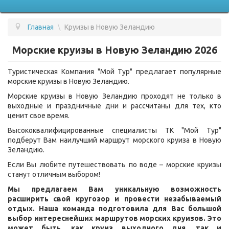
Главная
\
Круизы в Новую Зеландию
ПОДБОР ТУРА
Морские круизы в Новую Зеландию 2026
ГОРЯЩИЕ ТУРЫ
Туристическая Компания "Мой Тур" предлагает популярные
СТРАНЫ
морские круизы в Новую Зеландию.
УСЛУГИ
Морские круизы в Новую Зеландию проходят не только в
выходные и праздничные дни и рассчитаны для тех, кто
ВОПРОС - ОТВЕТ
ценит свое время.
Высококвалифицированные специалисты ТК "Мой Тур"
О КОМПАНИИ
подберут Вам наилучший маршрут морского круиза в Новую
Зеландию.
ОТЗЫВЫ
Если Вы любите путешествовать по воде – морские круизы
КОНТАКТЫ
станут отличным выбором!
Мы предлагаем Вам уникальную возможность
расширить свой кругозор и провести незабываемый
отдых. Наша команда подготовила для Вас большой
выбор интереснейших маршрутов морских круизов. Это
может быть, как круиз выходного дня, так и