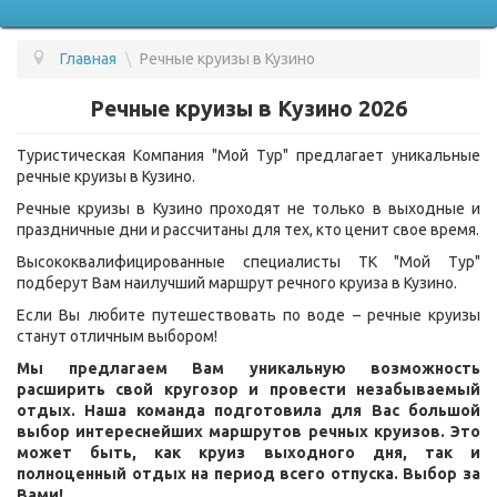
Главная
\
Речные круизы в Кузино
ПОДБОР ТУРА
Речные круизы в Кузино 2026
ГОРЯЩИЕ ТУРЫ
Туристическая Компания "Мой Тур" предлагает уникальные
СТРАНЫ
речные круизы в Кузино.
УСЛУГИ
Речные круизы в Кузино проходят не только в выходные и
праздничные дни и рассчитаны для тех, кто ценит свое время.
ВОПРОС - ОТВЕТ
Высококвалифицированные специалисты ТК "Мой Тур"
подберут Вам наилучший маршрут речного круиза в Кузино.
О КОМПАНИИ
Если Вы любите путешествовать по воде – речные круизы
ОТЗЫВЫ
станут отличным выбором!
Мы предлагаем Вам уникальную возможность
КОНТАКТЫ
расширить свой кругозор и провести незабываемый
отдых. Наша команда подготовила для Вас большой
выбор интереснейших маршрутов речных круизов. Это
может быть, как круиз выходного дня, так и
полноценный отдых на период всего отпуска. Выбор за
Вами!